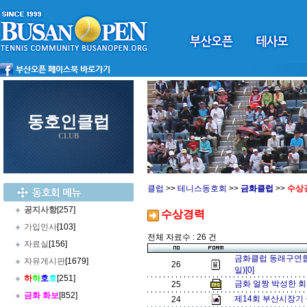
동호인클럽
CLUB
클럽
>>
테니스동호회
>>
금화클럽
>>
수상
공지사항
[257]
수상경력
가입인사
[103]
전체 자료수 : 26 건
자료실
[156]
금화클럽 동래구연합회
자유게시판
[1679]
26
일)[0]
하
하
호
호
[251]
금화 얼짱 박성한 회
25
금화 화보
[852]
제14회 부산시장기
24