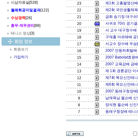
시삽자료실
[528]
제1회 고흥팔영산배 
23
제2회 국민생활체육
월례회공지및결과
[122]
22
금화 송기정 대구쉬메
21
수상경력
[26]
서귀포 70리 경기결
20
총무
-
재무관리
[88]
서 교수 대구청수배 
19
테니스 영상
[3]
구재흥 아르떼배 공동
18
서교수 장수배 우승[
17
회원보기
2007 안동하회탈배 
16
가입하기
2007 Babolat효
15
2007 교육감배 금배
14
제 1회 경륜공단 이
13
제7회 목요신인테니
12
제6회 목요신인테니
11
2007.동래구청장배[
10
남재욱님 윌슨배 신인
9
양석현 윌슨배 신인부
8
동래구청장배 테니스
7