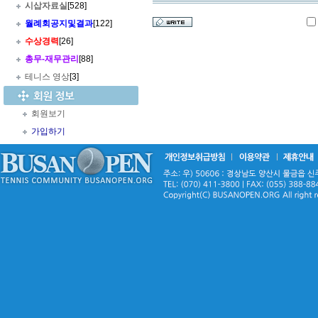
시삽자료실
[528]
월례회공지및결과
[122]
수상경력
[26]
총무
-
재무관리
[88]
테니스 영상
[3]
회원보기
가입하기