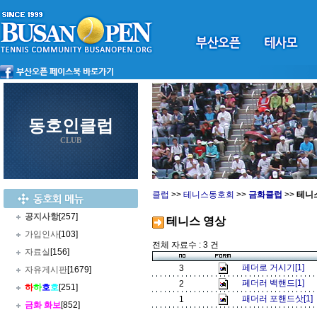
동호인클럽
CLUB
클럽
>>
테니스동호회
>>
금화클럽
>>
테니
공지사항
[257]
테니스 영상
가입인사
[103]
전체 자료수 : 3 건
자료실
[156]
페더로 거시기[1]
3
자유게시판
[1679]
페더러 백핸드[1]
2
하
하
호
호
[251]
패더러 포핸드삿[1]
1
금화 화보
[852]