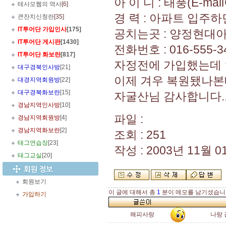
아 이 디 : 태풍(E-ma
테사모웹의 역사
[6]
경 력 : 아파트 입주
큰잔치신청란
[35]
IT투어단 가입인사
[175]
공치는곳 : 양정현대
IT투어단 게시판
[1430]
전화번호 : 016-555-3
IT투어단 화보란
[817]
자정전에 가입했는데 
대구경북인사방
[21]
이제 겨우 복원됐나본데
대경지역회원방
[22]
대구경북화보란
[15]
자굴산님 감사합니다..
경남지역인사방
[10]
파일 :
경남지역회원방
[4]
경남지역화보란
[2]
조회 : 251
태그연습장
[23]
작성 : 2003년 11월 01
태그교실
[20]
회원보기
이 글에 대해서 총
1
분이 메모를 남기셨습니
가입하기
해피사랑
나랑 갑