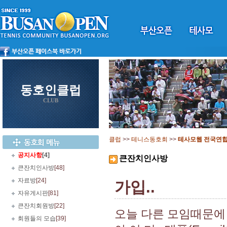
동호인클럽
CLUB
클럽
>>
테니스동호회
>>
테사모웹 전국연
공지사항
[4]
큰잔치인사방
큰잔치인사방
[48]
자료방
[24]
가입..
자유게시판
[81]
큰잔치회원방
[22]
오늘 다른 모임때문에 
회원들의 모습
[39]