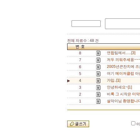
전체 자료수 : 48 건
연합팀에서......[3]
8
저두 끼워주세용~~~~
7
2005년큰잔치에 즈
6
여기 메이저클럽 아닙
5
가입..[1]
▶
4
안녕하세요~[1]
3
비록 그 시작은 미약
2
설악이님 환영합니다.
1