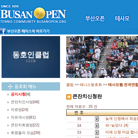
동호인클럽
CLUB
클럽
>>
테니스동호회
>>
테사모웹 전국연
공지사항
[4]
큰잔치신청란
큰잔치인사방
[48]
전체 자료수 : 35 건
자료방
[24]
자유게시판
[81]
늦게 신청해서 죄송
35
큰잔치회원방
[22]
와~늦었다..[4]
34
이제 신청 마감 합니
33
회원들의 모습
[39]