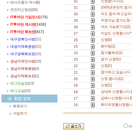
신청합니다.[1]
32
테사모웹의 역사
[6]
2005년큰잔치 참가
31
큰잔치신청란
[35]
저도 참석 하고싶어서
30
IT투어단 가입인사
[175]
우정이님 참가신청~~
29
IT투어단 게시판
[1430]
저도 가능한가요[2]
28
IT투어단 화보란
[817]
이넘도 신청합니다^^
27
대구경북인사방
[21]
신청[0]
26
화이팅[1]
대경지역회원방
[22]
25
참가할께요[1]
24
대구경북화보란
[15]
참가 신청![1]
23
경남지역인사방
[10]
신청[1]
22
경남지역회원방
[4]
참가하고 싶습니다...
21
경남지역화보란
[2]
신청 합니다[1]
20
태그연습장
[23]
신청[1]
19
태그교실
[20]
강대위 신청합니다.[
18
김테니신청합니다.[
17
화이트엔젤신청합니다
16
회원보기
가입하기