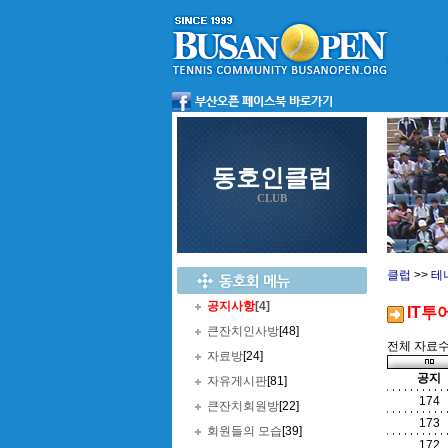
동호인클럽
CLUB
클럽
>>
테
공지사항
[4]
IT투
큰잔치인사방
[48]
전체 자료수 
자료방
[24]
공지
자유게시판
[81]
174
큰잔치회원방
[22]
173
회원들의 모습
[39]
172