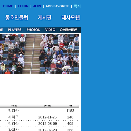
HOME
LOGIN
JOIN
쪽지
|
|
|
ADD FAVORITE
|
강감산
-
1183
사하구
2012-11-25
240
강감산
2012-08-09
405
강감산
2012-07-23
268