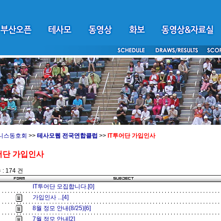
니스동호회
>>
테사모웹 전국연합클럽
>>
IT투어단 가입인사
어단 가입인사
: 174 건
IT투어단 모집합니다.[0]
가입인사 ...[4]
8월 정모 안내(8/25)[6]
7월 정모 안내[2]