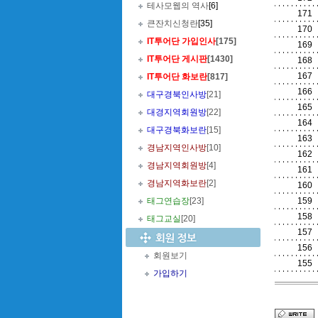
테사모웹의 역사
[6]
171
큰잔치신청란
[35]
170
IT투어단 가입인사
[175]
169
IT투어단 게시판
[1430]
168
167
IT투어단 화보란
[817]
166
대구경북인사방
[21]
165
대경지역회원방
[22]
164
대구경북화보란
[15]
163
경남지역인사방
[10]
162
경남지역회원방
[4]
161
경남지역화보란
[2]
160
태그연습장
[23]
159
158
태그교실
[20]
157
156
회원보기
155
가입하기