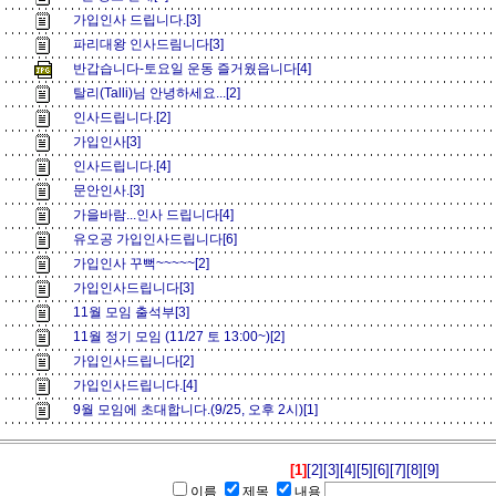
가입인사 드립니다.[3]
파리대왕 인사드림니다[3]
반갑습니다-토요일 운동 즐거웠읍니다[4]
탈리(Talli)님 안녕하세요...[2]
인사드립니다.[2]
가입인사[3]
인사드립니다.[4]
문안인사.[3]
가을바람...인사 드립니다[4]
유오공 가입인사드립니다[6]
가입인사 꾸뻑~~~~~[2]
가입인사드립니다[3]
11월 모임 출석부[3]
11월 정기 모임 (11/27 토 13:00~)[2]
가입인사드립니다[2]
가입인사드립니다.[4]
9월 모임에 초대합니다.(9/25, 오후 2시)[1]
[1]
[2]
[3]
[4]
[5]
[6]
[7]
[8]
[9]
이름
제목
내용