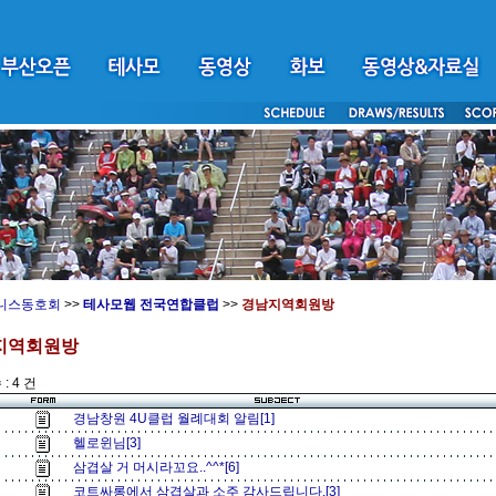
니스동호회
>>
테사모웹 전국연합클럽
>>
경남지역회원방
지역회원방
: 4 건
경남창원 4U클럽 월례대회 알림[1]
헬로윈님[3]
삼겹살 거 머시라꼬요..^^*[6]
코트싸롱에서 삼겹살과 소주 감사드립니다.[3]