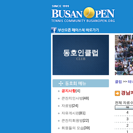
동호인클럽
CLUB
클럽
>>
테
공지사항
[4]
경남
큰잔치인사방
[48]
전체 자료수 
자료방
[24]
4
자유게시판
[81]
3
큰잔치회원방
[22]
2
회원들의 모습
[39]
1