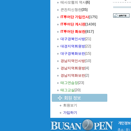
테사모웹의 역사
[6]
큰잔치신청란
[35]
IT투어단 가입인사
[175]
IT투어단 게시판
[1430]
IT투어단 화보란
[817]
대구경북인사방
[21]
대경지역회원방
[22]
대구경북화보란
[15]
경남지역인사방
[10]
경남지역회원방
[4]
경남지역화보란
[2]
태그연습장
[23]
태그교실
[20]
회원보기
가입하기