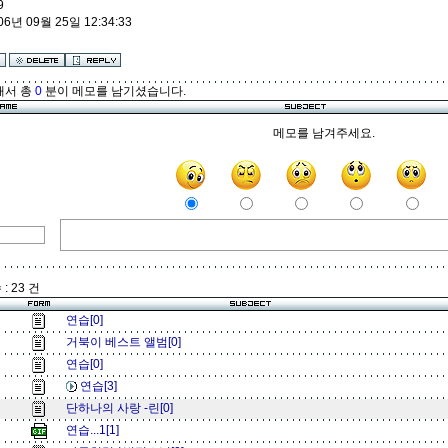
9
눈을 볼 때면 마음속 깊이 그댈 받아
06년 09월 25일 12:34:33
들이고 싶어
사랑을 두려워 하지마
해서 총
0
분이 메모를 남기셨습니다.
의미없던 시간들 그대를 위한 준비였
메모를 남겨주세요.
음을
오늘밤 내게로 와
던 사랑으로 내 안에 머물러 주겠니
눈을 볼 때면 잃어버렸던 사랑을 되찾
은 날
곁에 머물겠다는 약속을 해
: 23 건
눈을 볼 때면 이미 시작됐음을 알아
더이상의 기다림은 없어
연습[0]
오직 그대와의 사랑 뿐
거북이 베스트 앨범[0]
연습[0]
연습[3]
단하나의 사랑 -린[0]
연습...1[1]