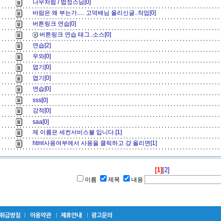
나무처럼 / 법정스님[0]
바람은 왜 부는가..... 고덕배님 올리신글..작업[0]
버튼링크 연습[0]
버튼링크 연습 태그..소스[0]
연습[2]
우와[0]
엽기[0]
엽기[0]
연습[0]
sss[0]
강적[0]
saa[0]
제 이름은 세컨서비스볼 입니다.[1]
html사용여부에서 사용을 클릭하고 걍 올리면[1]
[1]
[2]
이름
제목
내용