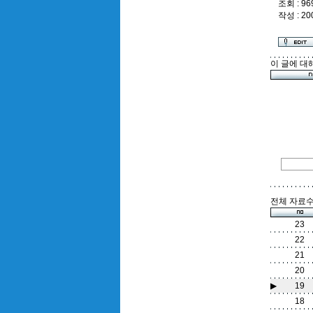
조회 : 96
너의 
작성 : 20
이 글에 대
어둔 
아껴뒀
너의 
전체 자료수 
너의 
23
22
21
20
▶
19
18