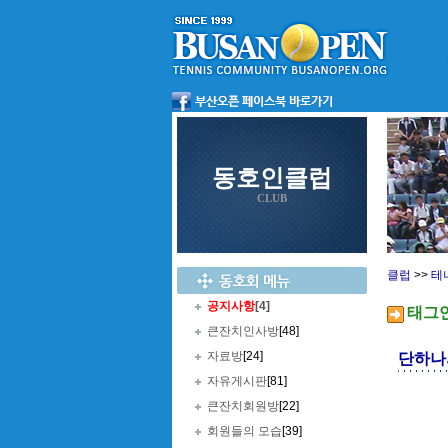
동호인클럽
CLUB
클럽
>>
테
공지사항
[4]
태그
큰잔치인사방
[48]
자료방
[24]
단하나의
자유게시판
[81]
큰잔치회원방
[22]
회원들의 모습
[39]