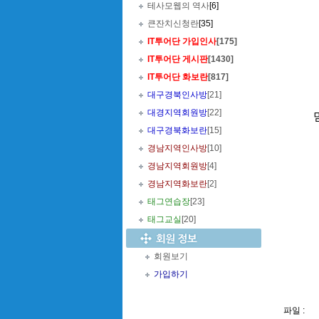
테사모웹의 역사
[6]
큰잔치신청란
[35]
IT투어단 가입인사
[175]
IT투어단 게시판
[1430]
IT투어단 화보란
[817]
대구경북인사방
[21]
대경지역회원방
[22]
대구경북화보란
[15]
경남지역인사방
[10]
경남지역회원방
[4]
경남지역화보란
[2]
너의 
태그연습장
[23]
태그교실
[20]
회원보기
가입하기
나 사
파일 :