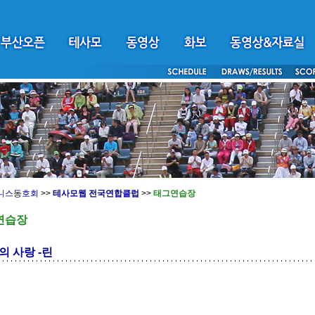
니스동호회
>>
테사모웹 전국연합클럽
>>
태그연습장
연습장
 사랑 -린