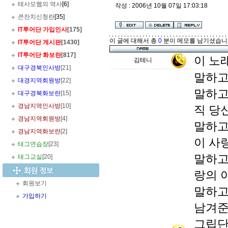
테사모웹의 역사
[6]
작성 : 2006년 10월 07일 17:03:18
큰잔치신청란
[35]
IT투어단 가입인사
[175]
이 글에 대해서 총
0
분이 메모를 남기셨습니
IT투어단 게시판
[1430]
IT투어단 화보란
[817]
이 노
김테니
대구경북인사방
[21]
말하고 
대경지역회원방
[22]
말하고
대구경북화보란
[15]
경남지역인사방
[10]
직 당
경남지역회원방
[4]
말하고
경남지역화보란
[2]
이 사
태그연습장
[23]
말하고
태그교실
[20]
랑의 
회원보기
말하고
가입하기
남겨준
그립단