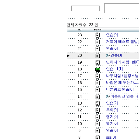
전체 자료수 : 23 건
연습[0]
23
거북이 베스트 앨범[
22
연습[0]
21
연습[3]
▶
20
단하나의 사랑 -린[0
19
연습...1[1]
18
나무처럼 / 법정스님
17
바람은 왜 부는가...
16
버튼링크 연습[0]
15
버튼링크 연습 태그
14
연습[2]
13
우와[0]
12
엽기[0]
11
엽기[0]
10
연습[0]
9
8
sss[0]