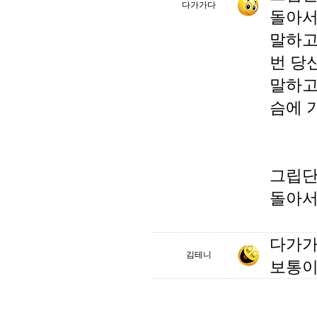
다가가다
돌아서
말하고
번 당
말하고
슴에 
그립단
돌아서
다가가
김테니
보통이