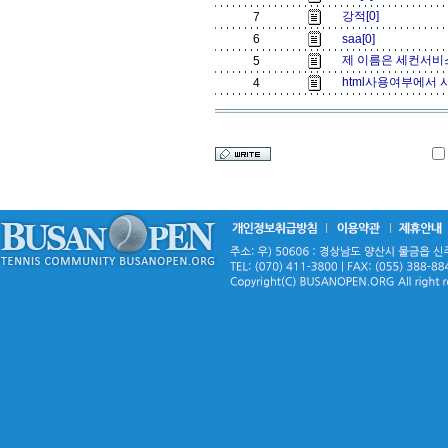
강적[0]
7
6
saa[0]
제 이름은 세컨서비스
5
html사용여부에서 
4