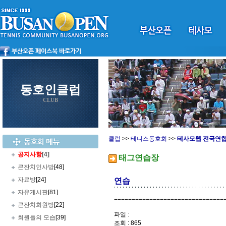
동호인클럽
CLUB
클럽
>>
테니스동호회
>>
테사모웹 전국연
공지사항
[4]
태그연습장
큰잔치인사방
[48]
자료방
[24]
연습
자유게시판
[81]
=============================
큰잔치회원방
[22]
파일 :
회원들의 모습
[39]
조회 : 865