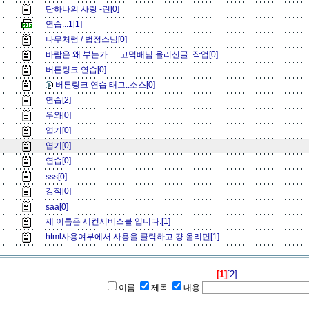
단하나의 사랑 -린[0]
연습...1[1]
나무처럼 / 법정스님[0]
바람은 왜 부는가..... 고덕배님 올리신글..작업[0]
버튼링크 연습[0]
버튼링크 연습 태그..소스[0]
연습[2]
우와[0]
엽기[0]
엽기[0]
연습[0]
sss[0]
강적[0]
saa[0]
제 이름은 세컨서비스볼 입니다.[1]
html사용여부에서 사용을 클릭하고 걍 올리면[1]
[1]
[2]
이름
제목
내용