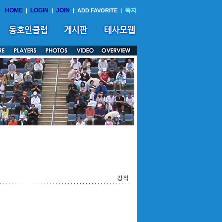
HOME
LOGIN
JOIN
쪽지
|
|
|
ADD FAVORITE
|
강적