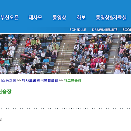
니스동호회
>>
테사모웹 전국연합클럽
>>
태그연습장
연습장
요