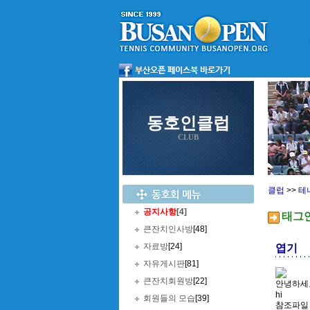
동호인클럽
CLUB
클럽
>>
테
공지사항
[4]
태그
큰잔치인사방
[48]
자료방
[24]
엽기
자유게시판
[81]
큰잔치회원방
[22]
안녕하세
hi
회원들의 모습
[39]
참조파일