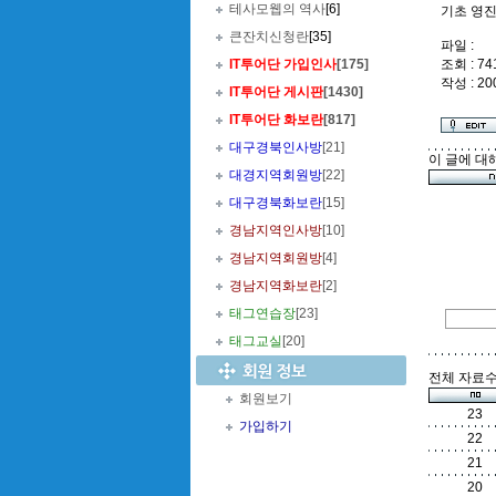
테사모웹의 역사
[6]
기초 영
큰잔치신청란
[35]
파일 :
IT투어단 가입인사
[175]
조회 : 74
작성 : 20
IT투어단 게시판
[1430]
IT투어단 화보란
[817]
대구경북인사방
[21]
이 글에 대
대경지역회원방
[22]
대구경북화보란
[15]
경남지역인사방
[10]
경남지역회원방
[4]
경남지역화보란
[2]
태그연습장
[23]
태그교실
[20]
전체 자료수 
회원보기
23
가입하기
22
21
20