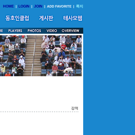
HOME
LOGIN
JOIN
쪽지
|
|
|
ADD FAVORITE
|
강적