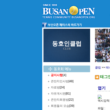
동호인클럽
CLUB
클럽
>>
테
공지사항
[4]
태그
큰잔치인사방
[48]
자료방
[24]
엽기
자유게시판
[81]
큰잔치회원방
[22]
역시강적
회원들의 모습
[39]
파일 :