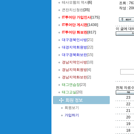
테사모웹의 역사
[6]
조회 : 76
작성 : 20
큰잔치신청란
[35]
IT투어단 가입인사
[175]
IT투어단 게시판
[1430]
이 글에 대
IT투어단 화보란
[817]
대구경북인사방
[21]
대경지역회원방
[22]
대구경북화보란
[15]
경남지역인사방
[10]
경남지역회원방
[4]
경남지역화보란
[2]
태그연습장
[23]
전체 자료수 
태그교실
[20]
23
22
회원보기
21
가입하기
20
19
18