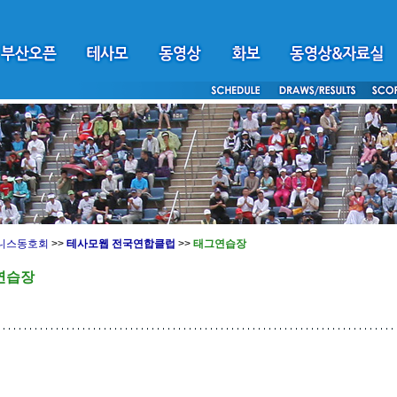
니스동호회
>>
테사모웹 전국연합클럽
>>
태그연습장
연습장