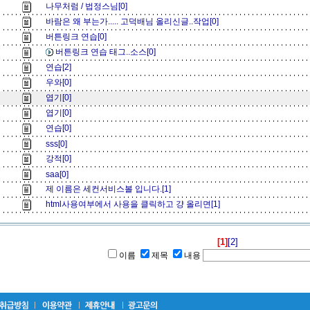
나무처럼 / 법정스님[0]
바람은 왜 부는가..... 고덕배님 올리신글..작업[0]
버튼링크 연습[0]
버튼링크 연습 태그..소스[0]
연습[2]
우와[0]
엽기[0]
엽기[0]
연습[0]
sss[0]
강적[0]
saa[0]
제 이름은 세컨서비스볼 입니다.[1]
html사용여부에서 사용을 클릭하고 걍 올리면[1]
[1]
[2]
이름
제목
내용