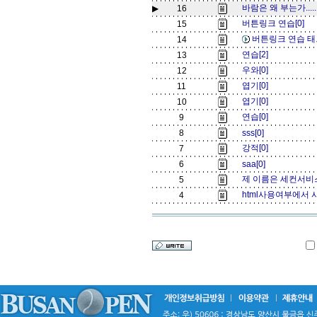
바람은 왜 부는가....
▶
16
그러므로 살아
버튼링크 연습[0]
15
그 움직임과 흐름
버튼링크 연습 태그
14
받아 들여
연습[2]
13
우와[0]
12
엽기[0]
11
모든 것은 변화를
엽기[0]
10
직인
연습[0]
9
하나의 극에서 다
8
sss[0]
서 변
강적[0]
7
이런 변화와 
6
saa[0]
새롭고 신선한 삶
제 이름은 세컨서비스
5
html사용여부에서 
4