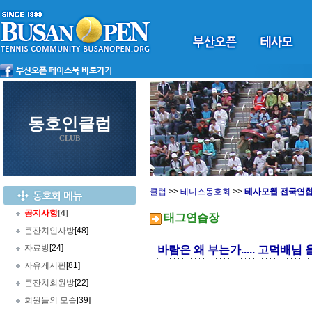
동호인클럽
CLUB
클럽
>>
테니스동호회
>>
테사모웹 전국연
공지사항
[4]
태그연습장
큰잔치인사방
[48]
자료방
[24]
바람은 왜 부는가..... 고덕배님
자유게시판
[81]
큰잔치회원방
[22]
회원들의 모습
[39]