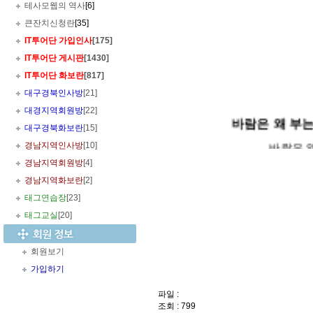
테사모웹의 역사
[6]
큰잔치신청란
[35]
IT투어단 가입인사
[175]
IT투어단 게시판
[1430]
IT투어단 화보란
[817]
대구경북인사방
[21]
대경지역회원방
[22]
바람은 왜 부는
대구경북화보란
[15]
바람은 
경남지역인사방
[10]
어디서 와서 또
경남지역회원방
[4]
기압의 변화로 인
경남지역화보란
[2]
의 흐름
태그연습장
[23]
움직임으로써 살아
태그교실
[20]
다
움직임이 없으면 
다
회원보기
가입하기
파일 :
움직이는 것이 어
조회 : 799