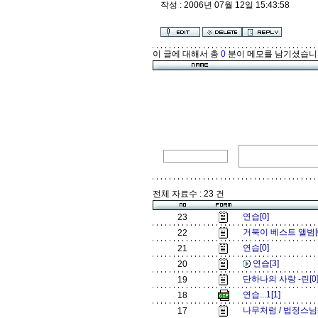
살아 있는 모든 것
작성 : 2006년 07월 12일 15:43:58
직이고 
강물이 흐르고 바
살아 있기
이 글에 대해서 총
0
분이 메모를 남기셨습니
묵묵히 서 있는 
안으로 끊임없이 
해가 뜨고 지는 거
우는 
해와 달이 살아 있
다
우주의 호흡과 같
전체 자료수 : 23 건
흐름이
연습[0]
23
인간 또한 살
거북이 베스트 앨범[
22
이 세상에서 멈추
연습[0]
21
것
연습[3]
아무것도
20
멈춤과 고정됨은 
단하나의 사랑 -린[0
19
연습...1[1]
18
나무처럼 / 법정스님
17