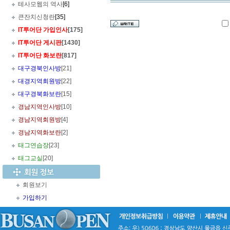
테사모웹의 역사
[6]
큰잔치신청란
[35]
IT투어단 가입인사
[175]
IT투어단 게시판
[1430]
IT투어단 화보란
[817]
대구경북인사방
[21]
대경지역회원방
[22]
대구경북화보란
[15]
경남지역인사방
[10]
경남지역회원방
[4]
경남지역화보란
[2]
태그연습장
[23]
태그교실
[20]
회원보기
가입하기