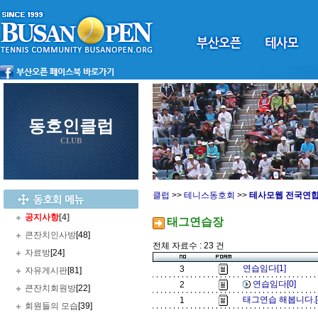
동호인클럽
CLUB
클럽
>>
테니스동호회
>>
테사모웹 전국연
공지사항
[4]
태그연습장
큰잔치인사방
[48]
전체 자료수 : 23 건
자료방
[24]
연습임다[1]
3
자유게시판
[81]
연습임다[0]
2
큰잔치회원방
[22]
태그연습 해봅니다.[
1
회원들의 모습
[39]