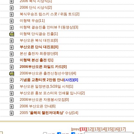
2006 복식 시상식[1]
2006 단식 시상식[2]
복식우승조 립스키 스콧 / 위돔 토드[2]
이형택 우승[11]
이형택 결승진출 인터뷰 !! (동영상)[3]
이형택 단식결승 진출[1]
부산오픈 복식 대진표[0]
부산오픈 단식 대진표[0]
본선 출전자 최종명단[0]
이형택 본선 출전 ![1]
2006부산오픈 와일드 카드[0]
2006부산오픈 출전신청선수명단[4]
기념품 교환티켓 2만원 안내
(사진)[0]
부산오픈 일정변경,5/28일 시작[1]
부산오픈 홍보 포스터외 인쇄물 입니다[2]
2006부산오픈 자원봉사모집[0]
2006 부산오픈 안내[6]
2005
'올해의 챌린저대회상'
수상[14]
[11]
[12]
[13]
[14]
[15]
[16]
[17]
[prev]