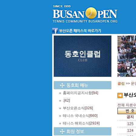
동호인클럽
CLUB
클럽
>>
운
홈페이지공지사항
[94]
부산
.
[42]
전체 자료수 
부산오픈소식
[326]
테니스 국내소식
[660]
공지
테니스 해외소식
[2924]
125
124