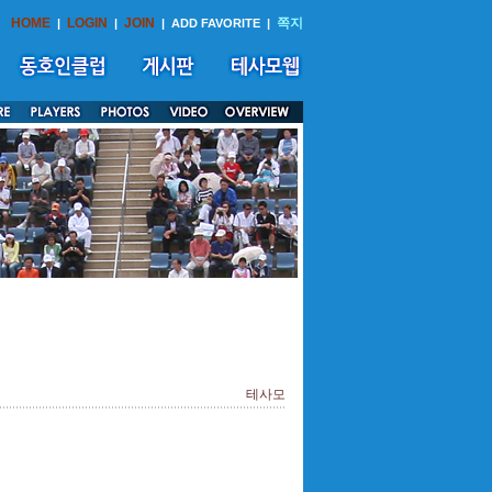
HOME
LOGIN
JOIN
쪽지
|
|
|
ADD FAVORITE
|
테사모