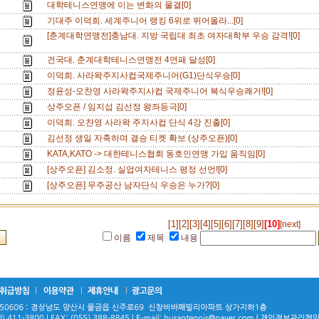
대학테니스연맹에 이는 변화의 물결[0]
기대주 이덕희. 세계주니어 랭킹 6위로 뛰어올라...[0]
[춘계대학연맹전]충남대. 지방 국립대 최초 여자대학부 우승 감격![0]
건국대. 춘계대학테니스연맹전 4연패 달성[0]
이덕희. 사라왁주지사컵국제주니어(G1)단식우승[0]
정윤성-오찬영 사라왁주지사컵 국제주니어 복식우승쾌거![0]
상주오픈 / 임지섭 김선정 왕좌등극[0]
이덕희. 오찬영 사라왁 주지사컵 단식 4강 진출[0]
김선정 생일 자축하며 결승 티켓 확보 (상주오픈)[0]
KATA,KATO -> 대한테니스협회 동호인연맹 가입 움직임[0]
[상주오픈] 김소정. 실업여자테니스 평정 선언![0]
[상주오픈] 무주공산 남자단식 우승은 누가?[0]
[1]
[2]
[3]
[4]
[5]
[6]
[7]
[8]
[9]
[10]
[next]
이름
제목
내용