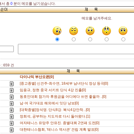
해서 총
0
분이 메모를 남기셨습니다.
메모를 남겨주세요.
: 659 건
다이나믹 부산오픈[0]
[중고종별] 신건주-최수연, 18세부 남녀단식 정상 등극[0]
임용규, 정현 중국 서키트 단식 4강 진출[0]
동호인대회 참가자 후원금을 어디에다 쓰면 좋을까 ..[0]
남·여 국가대표 해외에서 잇단 낭보[0]
[대학종별]정석영. 단식8강. 복식4강안착...[0]
정희석, 공부하는 지도자로 다시 돌아왔다.[1]
여자테니스 유망주 안유진. 종별대회 2연패 도전[0]
대한테니스협회, '테니스 역사관' 건립 계획 발표[0]