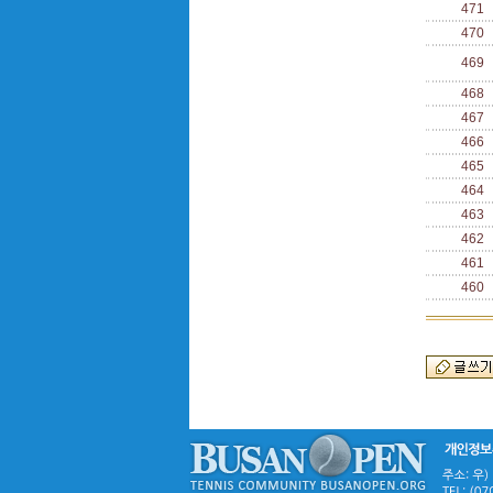
471
470
469
468
467
466
465
464
463
462
461
460