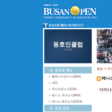
동호인클럽
CLUB
클럽
>>
운
홈페이지공지사항
[94]
테니
.
[42]
부산오픈소식
[326]
다이나
테니스 국내소식
[660]
테니스 해외소식
[2924]