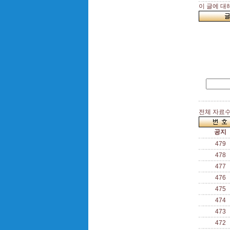
이 글에 대
전체 자료수 
공지
479
478
477
476
475
474
473
472