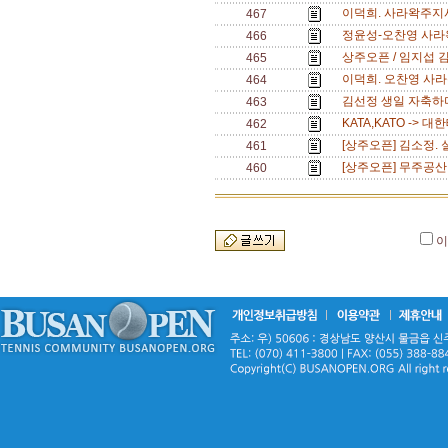
이덕희. 사라왁주지
467
정윤성-오찬영 사라
466
상주오픈 / 임지섭 
465
이덕희. 오찬영 사라
464
김선정 생일 자축하며
463
KATA,KATO ->
462
[상주오픈] 김소정.
461
[상주오픈] 무주공산
460