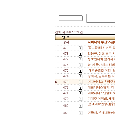
전체 자료수 : 659 건
공지
다이나믹 부산오픈[0
[중고종별] 신건주-
479
임용규, 정현 중국 서
478
동호인대회 참가자 후
477
남·여 국가대표 해외
476
[대학종별]정석영. 단
475
정희석, 공부하는 지
474
여자테니스 유망주 안
▶
473
대한테니스협회, '테
472
대학테니스연맹에 이
471
기대주 이덕희. 세계주
470
[춘계대학연맹전]충남
469
건국대. 춘계대학테
468