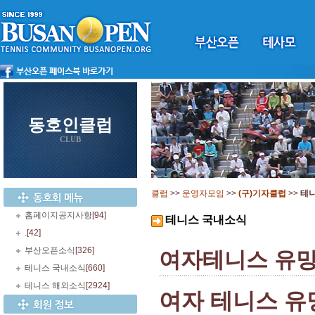
동호인클럽
CLUB
클럽
>>
운영자모임
>>
(구)기자클럽
>>
테
홈페이지공지사항
[94]
테니스 국내소식
.
[42]
부산오픈소식
[326]
여자테니스 유망
테니스 국내소식
[660]
테니스 해외소식
[2924]
여자 테니스 유