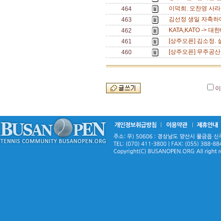
이덕희. 오찬영 사라
464
김선정 생일 자축하며
463
KATA,KATO ->
462
[상주오픈] 김소정.
461
[상주오픈] 무주공산
460