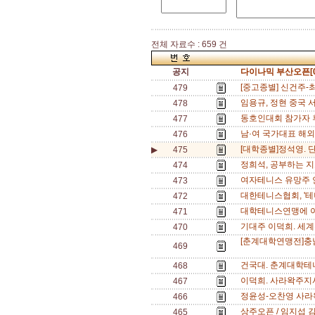
전체 자료수 : 659 건
공지
다이나믹 부산오픈[0
[중고종별] 신건주-
479
임용규, 정현 중국 서
478
동호인대회 참가자 후
477
남·여 국가대표 해외
476
[대학종별]정석영. 단식
▶
475
정희석, 공부하는 지
474
여자테니스 유망주 안
473
대한테니스협회, '테
472
대학테니스연맹에 이
471
기대주 이덕희. 세계주
470
[춘계대학연맹전]충남
469
건국대. 춘계대학테
468
이덕희. 사라왁주지
467
정윤성-오찬영 사라
466
상주오픈 / 임지섭 
465