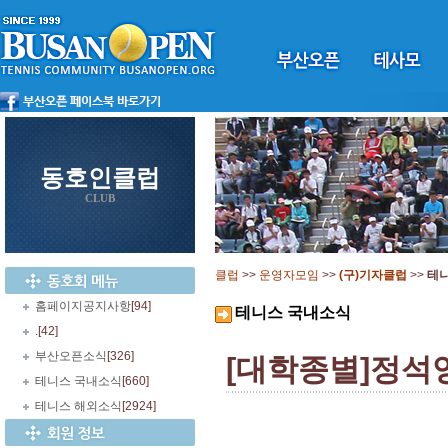
동호인클럽
CLUB
클럽
>>
운영자모임
>>
(구)기자클럽
>>
테
홈페이지공지사항
[94]
테니스 국내소식
.
[42]
부산오픈소식
[326]
[대학종별]정석영
테니스 국내소식
[660]
테니스 해외소식
[2924]