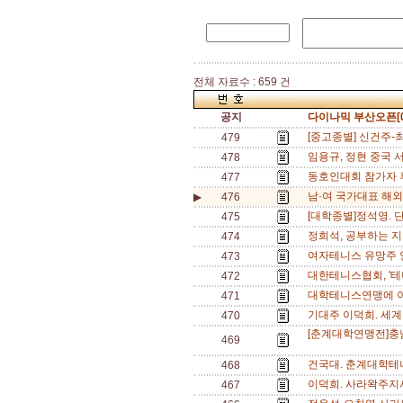
전체 자료수 : 659 건
공지
다이나믹 부산오픈[0
[중고종별] 신건주-
479
임용규, 정현 중국 서
478
동호인대회 참가자 후
477
남·여 국가대표 해외
▶
476
[대학종별]정석영. 단
475
정희석, 공부하는 지
474
여자테니스 유망주 안
473
대한테니스협회, '테
472
대학테니스연맹에 이
471
기대주 이덕희. 세계주
470
[춘계대학연맹전]충남
469
건국대. 춘계대학테
468
이덕희. 사라왁주지
467