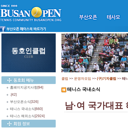
동호인클럽
CLUB
클럽
>>
운영자모임
>>
(구)기자클럽
>>
테
홈페이지공지사항
[94]
테니스 국내소식
.
[42]
부산오픈소식
[326]
남·여 국가대표
테니스 국내소식
[660]
테니스 해외소식
[2924]