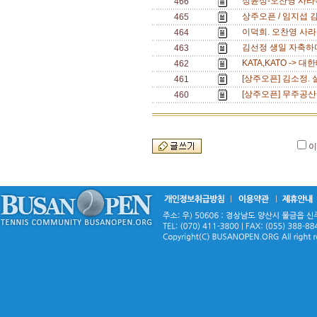
정윤성-오찬영 사라
466
상주오픈 / 임지섭 
465
이덕희. 오찬영 사라
464
김선정 생일 자축하며
463
KATA,KATO ->
462
[상주오픈] 김소정.
461
[상주오픈] 무주공산
460