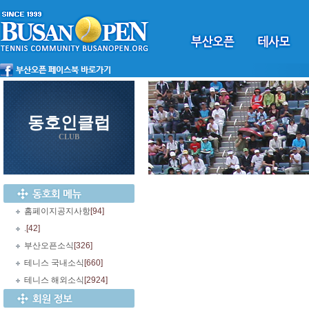
동호인클럽
CLUB
홈페이지공지사항
[94]
.
[42]
부산오픈소식
[326]
테니스 국내소식
[660]
테니스 해외소식
[2924]