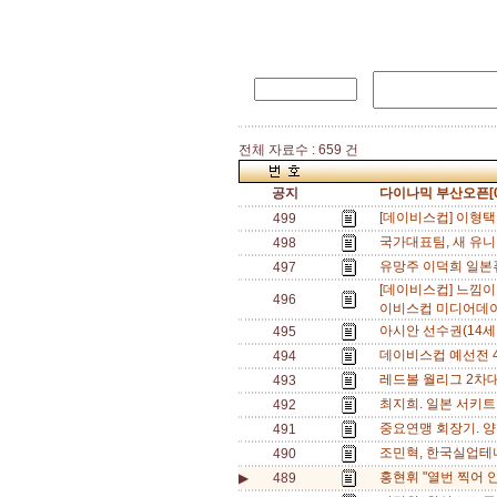
전체 자료수 : 659 건
공지
다이나믹 부산오픈[0
[데이비스컵] 이형택 
499
국가대표팀, 새 유니
498
유망주 이덕희 일본퓨
497
[데이비스컵] 느낌이
496
이비스컵 미디어데이
아시안 선수권(14세
495
데이비스컵 예선전 4
494
레드볼 월리그 2차대
493
최지희. 일본 서키트
492
중요연맹 회장기. 양
491
조민혁, 한국실업테니
490
홍현휘 "열번 찍어 안
▶
489