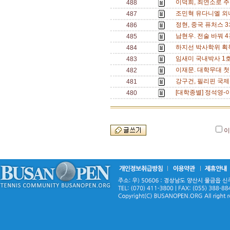
이덕희, 최연소로 주
488
조민혁 유다니엘 외나
487
정현, 중국 퓨처스 
486
남현우. 전술 바꿔 4
485
하지선 박사학위 획
484
임새미 국내박사 1호 
483
이재문. 대학무대 첫
482
강구건, 필리핀 국제
481
[대학종별] 정석영-이
480