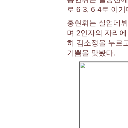
로 6-3, 6-4로 
홍현휘는 실업데뷔 
며 2인자의 자리에
히 김소정을 누르고
기쁨을 맛봤다.