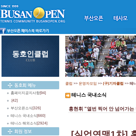
동호인클럽
CLUB
클럽
>>
운영자모임
>>
(구)기자클럽
>>
테
홈페이지공지사항
[94]
테니스 국내소식
.
[42]
부산오픈소식
[326]
홍현휘 "열번 찍어 안 넘어가는 
테니스 국내소식
[660]
테니스 해외소식
[2924]
[실업연맹1차] 