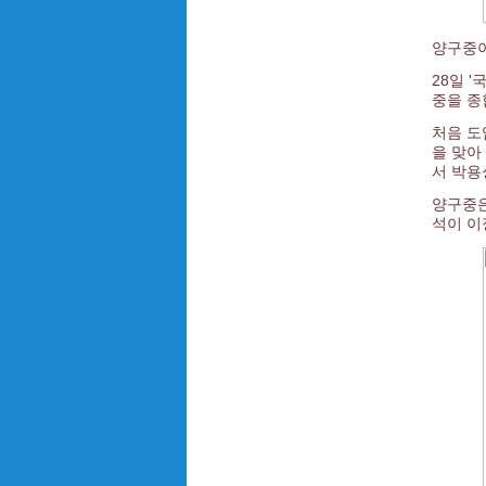
양구중이
28일 
중을 종
처음 도
을 맞아 
서 박용
양구중은
석이 이정