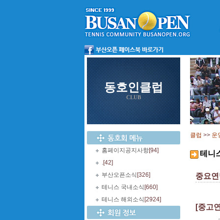
동호인클럽
CLUB
클럽
>>
운
홈페이지공지사항
[94]
테니
.
[42]
부산오픈소식
[326]
중요연
테니스 국내소식
[660]
테니스 해외소식
[2924]
[중고연