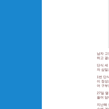
남자 고
하고 결
단식 세
자 삼일
1번 단
이 정성은
어 구부
27일 
쓸어 담
지난해 