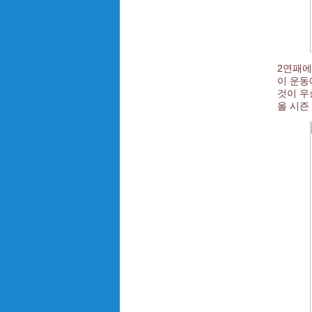
2연패에
이 운동
것이 우
올 시즌