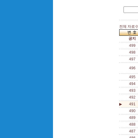
전체 자료수 
공지
499
498
497
496
495
494
493
492
▶
491
490
489
488
487