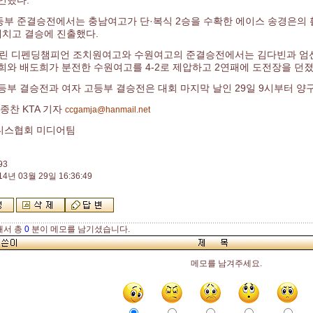
인했다.
부 준결승전에서는 충남여고가 단·복식 2승을 수확한 에이스 송경은의
 제치고 결승에 진출했다.
열린 디펜딩챔피언 조치원여고와 수원여고의 준결승전에서는 김다빈과 엄선
희와 배도희가 분전한 수원여고를 4-2로 제압하고 2연패에 도전장을 던졌
등부 결승전과 여자 고등부 결승전은 대회 마지막 날인 29일 9시부터 
종찬 KTA 기자
ccgamja@hanmail.net
니스협회 미디어팀
93
14년 03월 29일 16:36:49
해서 총
0
분이 메모를 남기셨습니다.
메모를 남겨주세요.