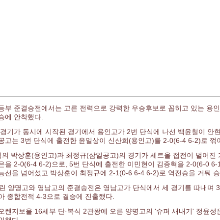
등부 준결승전에서는 고른 전력으로 강력한 우승후보로 꼽히고 있는 용인고
승에 안착했다.
 경기가 동시에 시작된 경기에서 용인고가 2번 단식에 나선 백윤철이 안현길(삼
공고는 3번 단식에 출전한 윤일상이 신산희(용인고)를 2-0(6-4 6-2)로 꺾
식의 박상훈(용인고)과 최정규(삼일공고)의 경기가 세트올 접전이 벌어진 
을 2-0(6-4 6-2)으로, 5번 단식에 출전한 이민현이 김종혁을 2-0(6-0
능선을 넘어섰고 박상훈이 최정규에 2-1(0-6 6-4 6-2)로 역전승을 거둬
열린 양명고와 영남고의 준결승전은 영남고가 단식에서 세 경기를 따내며 3
아 종합전적 4-3으로 결승에 진출했다.
오렌지보울 16세부 단·복식 2관왕에 오른 양명고의 '슈퍼 새내기' 정윤성