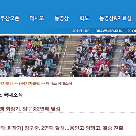
영자모임
>>
(구)기자클럽
>>
테니스 국내소식
스 국내소식
맹 회장기. 양구중2연패 달성
맹 회장기] 양구중, 2연패 달성…용인고·양명고, 결승 진출