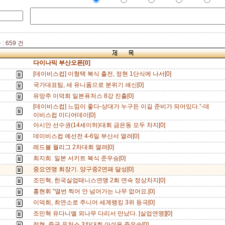
: 659 건
다이나믹 부산오픈[0]
[데이비스컵] 이형택 복식 출전, 정현 1단식에 나서[0]
국가대표팀, 새 유니폼으로 분위기 쇄신[0]
유망주 이덕희 일본퓨처스 8강 진출[0]
[데이비스컵] 느낌이 좋다-상대가 누구든 이길 준비가 되어있다.”-데
이비스컵 미디어데이[0]
아시안 선수권(14세이하)대회 금은동 모두 차지[0]
데이비스컵 예선전 4-6일 부산서 열려[0]
레드볼 월리그 2차대회 열려[0]
최지희. 일본 서키트 복식 준우승[0]
중요연맹 회장기. 양구중2연패 달성[0]
조민혁, 한국실업테니스연맹 2회 연속 정상차지[0]
홍현휘 "열번 찍어 안 넘어가는 나무 없어요.[0]
이덕희, 최연소로 주니어 세계랭킹 3위 등극[0]
조민혁 유다니엘 외나무 다리서 만났다. [실업연맹][0]
정현, 중국 퓨처스 3차대회 아쉬운 준우승[0]