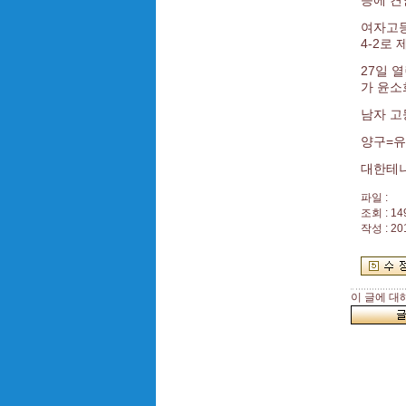
승에 견
여자고등
4-2로
27일 
가 윤소
남자 고
양구=유
대한테
파일 :
조회 : 14
작성 : 20
이 글에 대