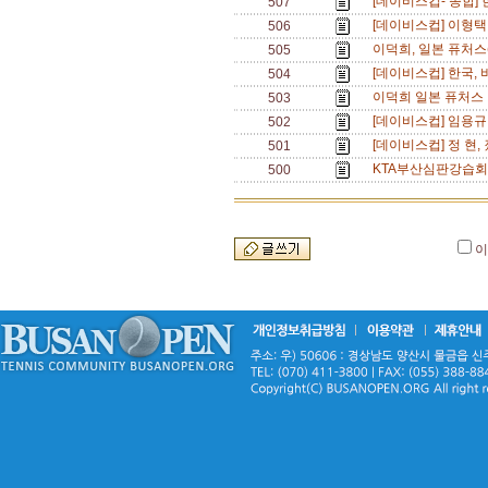
[데이비스컵- 종합] 
507
[데이비스컵] 이형택,
506
이덕희, 일본 퓨처스(
505
[데이비스컵] 한국, 
504
이덕희 일본 퓨처스 
503
[데이비스컵] 임용규
502
[데이비스컵] 정 현,
501
KTA부산심판강습회,
500