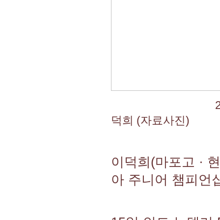
2
덕희 (자료사진)
이덕희(마포고 · 
아 주니어 챔피언십(