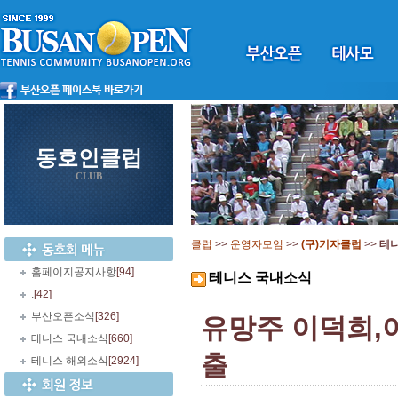
동호인클럽
CLUB
클럽
>>
운영자모임
>>
(구)기자클럽
>>
테
홈페이지공지사항
[94]
테니스 국내소식
.
[42]
부산오픈소식
[326]
유망주 이덕희,아
테니스 국내소식
[660]
출
테니스 해외소식
[2924]