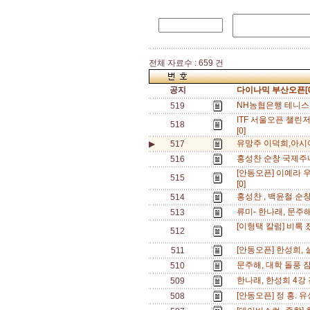
전체 자료수 : 659 건
공지
다이나믹 부산오픈[0
NH농협은행 테니스팀
519
ITF 서울오픈 챌린
518
[0]
유망주 이덕희,아시아
▶
517
홍성찬 순창 국제주니
516
[안동오픈] 이예라 
515
[0]
홍성찬 , 백윤철 순
514
류미- 한나래, 문주
513
[이형택 칼럼] 비록 졌
512
[안동오픈] 한성희, 
511
문주해, 대학 돌풍 
510
한나래, 한성희 4강 
509
[안동오픈] 정 홍. 
508