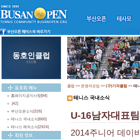
동호인클럽
CLUB
클럽
>>
운영자모임
>>
(구)기자클럽
>>
테
홈페이지공지사항
[94]
테니스 국내소식
.
[42]
부산오픈소식
[326]
U-16남자대표팀
테니스 국내소식
[660]
테니스 해외소식
[2924]
2014주니어 데