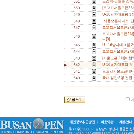
노갑택·김일순 감독,
551
[르꼬끄서울오픈2차] 
550
U-16남자대표팀 3전
549
-서울오픈테니스- 단식
548
르꼬끄서울오픈2차]이
547
르꼬끄서울오픈2차]
546
나[0]
U _16남자대표팀 2
545
르꼬끄서울오픈2차]다
544
[서울오픈 2차]이형택
543
U-16남자대표팀 첫 
▶
542
르꼬끄서울오픈테니스]
541
국내 심판 5명 전원
540