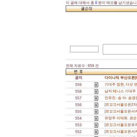
이 글에 대해서 총
0
분이 메모를 남기셨습니
전체 자료수 : 659 건
공지
다이나믹 부산오픈[0
기대주 정현, 다섯 
559
남자 테니스 기대주 이
558
안유진- 송 아- 송
557
[르꼬끄서울오픈2차]
556
[르꼬끄서울오픈서키
555
유망주 이덕희. 권순
554
[르꼬끄서울오픈퓨처스
553
[르꼬끄서울오픈서키
552