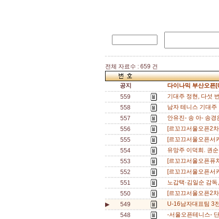
전체 자료수 : 659 건
공지
다이나믹 부산오픈[0
기대주 정현, 다섯 
559
남자 테니스 기대주 이
558
안유진- 송 아- 송
557
[르꼬끄서울오픈2차]
556
[르꼬끄서울오픈서키
555
유망주 이덕희. 권순
554
[르꼬끄서울오픈퓨처스
553
[르꼬끄서울오픈서키
552
노갑택·김일순 감독,
551
[르꼬끄서울오픈2차] 
550
U-16남자대표팀 3전
▶
549
-서울오픈테니스- 단식
548