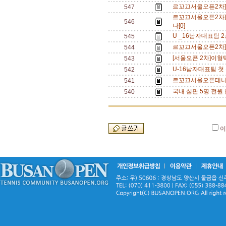
르꼬끄서울오픈2차]이
547
르꼬끄서울오픈2차]
546
나[0]
U _16남자대표팀 2
545
르꼬끄서울오픈2차]다
544
[서울오픈 2차]이형택
543
U-16남자대표팀 첫 
542
르꼬끄서울오픈테니스]
541
국내 심판 5명 전원
540