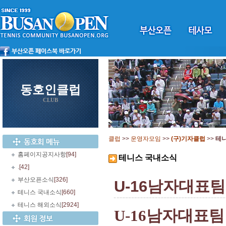
동호인클럽
CLUB
클럽
>>
운영자모임
>>
(구)기자클럽
>>
테
홈페이지공지사항
[94]
테니스 국내소식
.
[42]
부산오픈소식
[326]
U-16남자대표팀
테니스 국내소식
[660]
테니스 해외소식
[2924]
U-16남자대표팀