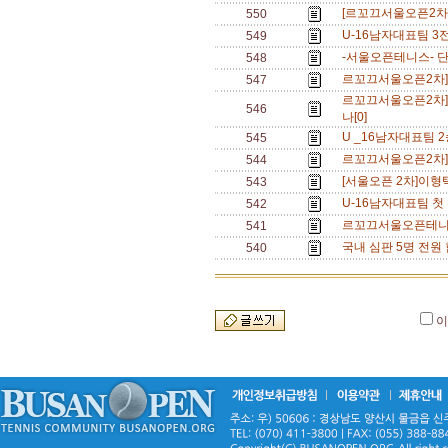
[르꼬끄서울오픈2차] 
550
U-16남자대표팀 3전
549
-서울오픈테니스- 단식
548
르꼬끄서울오픈2차]이
547
르꼬끄서울오픈2차]
546
나[0]
U _16남자대표팀 2
545
르꼬끄서울오픈2차]다
544
[서울오픈 2차]이형택
543
U-16남자대표팀 첫 
542
르꼬끄서울오픈테니스]
541
국내 심판 5명 전원
540