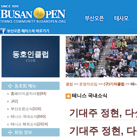
동호인클럽
CLUB
클럽
>>
운영자모임
>>
(구)기자클럽
>>
테
홈페이지공지사항
[94]
테니스 국내소식
.
[42]
부산오픈소식
[326]
기대주 정현, 
테니스 국내소식
[660]
테니스 해외소식
[2924]
기대주 정현, 