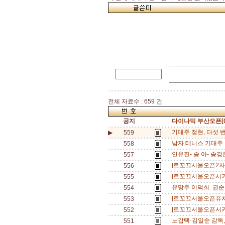
전체 자료수 : 659 건
공지
다이나믹 부산오픈[0
기대주 정현, 다섯 
▶
559
남자 테니스 기대주 이
558
안유진- 송 아- 송
557
[르꼬끄서울오픈2차]
556
[르꼬끄서울오픈서키
555
유망주 이덕희. 권순
554
[르꼬끄서울오픈퓨처스
553
[르꼬끄서울오픈서키
552
노갑택·김일순 감독,
551