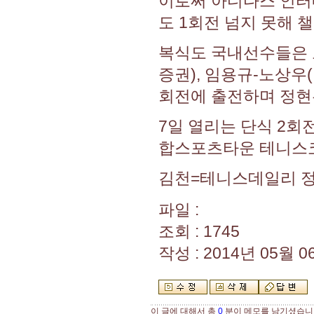
이로써 아디다스 인터
도 1회전 넘지 못해 
복식도 국내선수들은 
증권), 임용규-노상우
회전에 출전하며 정현
7일 열리는 단식 2회
합스포츠타운 테니스
김천=테니스데일리 
파일 :
조회 : 1745
작성 : 2014년 05월 06
이 글에 대해서 총
0
분이 메모를 남기셨습니