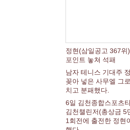
정현(삼일공고 367위
포인트 놓쳐 석패
남자 테니스 기대주 정현
꽂아 넣은 사무엘 그로
치고 분패했다.
6일 김천종합스포츠타
김천챌린저(총상금 5만
1회전에 출전한 정현이 사
했다.