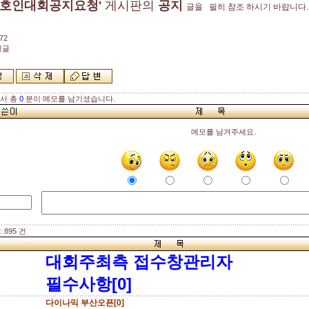
동호인대회공지요청'
게시판의
공지
글을 필히 참조 하시기 바랍니다.
72
지글
해서 총
0
분이 메모를 남기셨습니다.
메모를 남겨주세요.
 895 건
대회주최측 접수창관리자
필수사항[0]
다이나믹 부산오픈[0]