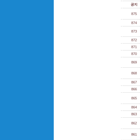
공지
875
874
873
872
871
870
869
868
867
866
865
864
863
862
861