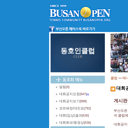
동호인클럽
CLUB
클럽
테
>>
알림
[0]
대회
대회공지요청
[947]
게시판 
대회공지보기
[898]
코트배정/대진표
[792]
부산오픈
대회(입상)결과
귀 클럽
[530]
대회화보/동영상
[536]
대회공지