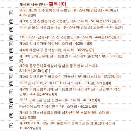
필독 ![0]
게시판 사용 안내 -
2026 제1회 상주협회장배 동호인 테니스대회(영남권) - 4/18(토).
4/19(일)[0]
제9회 산청 천왕봉배 전국동호인 테니스대회 - 5/16(토),5/17(일)[0]
2026년 울산 대왕암둘레길 테니스대회(영남권) 오픈부 - 4/18(토)[0]
7회 GA스타금융서비스 전국동호인 테니스대회 - 4/4(토),4/5(일)[0]
제5회 강서원더배 여성테니스대회 - 4/29(수)[0]
제4회 해운대구 동백섬 테린이 대회 - 3/22(일)[0]
제19회 남해군수배 전국 동호인 테니스대회(혼합복식부) - 3/28(토)
[0]
제2회 울주군체육회장배 영남권 동호인 테니스대회 -
3/14(토),3/15(일)[1]
제5회 합천오픈 전국동호인 (전국신인부) 테니스대회 - 3/22(일)[0]
2026년 제20회, 21회 HTTP 테니스 대회 - 3/1(일),3/2(월)[0]
제2회 의령군협회장배 전국동호인 테니스대회(전국신인부/지역신
인부) - 4/4(토),4/5(일)[0]
2026 도계오픈 영남 신인부 테니스대회 - 4/11(토)[0]
㈜신성에스티 전국신인부 테니스대회 - 4/12(일)[0]
제4회 창원남산클럽회장배 남자신인부 부울경 테니스대회 -
3/21(토)[0]
제39회 ATRC 패밀리배 혼합복식 동아스포츠 영.호남테니스대
회-3/22(일)[0]