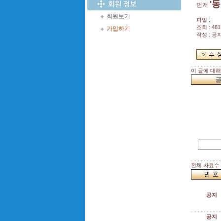
'
먼저
회원보기
파일 :
조회 : 481
가입하기
작성 : 공
이 글에 대
전체 자료수 :
공지
공지