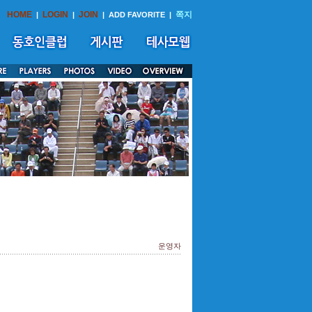
HOME
LOGIN
JOIN
쪽지
|
|
|
ADD FAVORITE
|
운영자