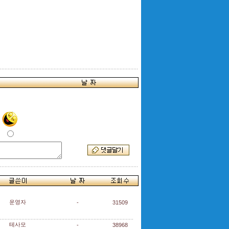
운영자
-
31509
테사모
-
38968