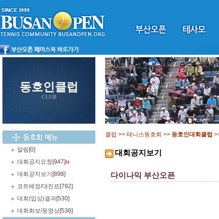
동호인클럽
CLUB
클럽
>>
테니스동호회
>>
동호인대회클럽
>
알림
[0]
대회공지보기
대회공지요청
[947]
대회공지보기
[898]
다이나믹 부산오픈
코트배정/대진표
[792]
대회(입상)결과
[530]
대회화보/동영상
[536]