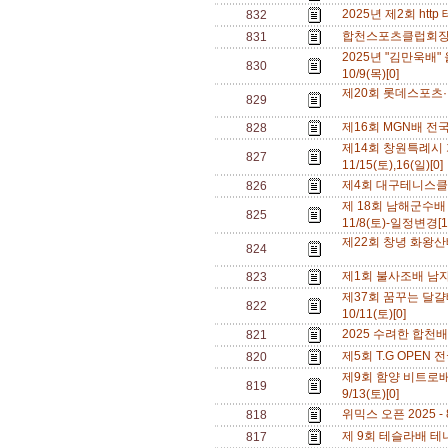
2025년 제2회 http
832
합천스포츠클럽회장배전
831
2025년 "김만욱배
830
10/9(목)[0]
제20회 롯데스포츠·반
829
제16회 MGN배 전국테
828
제14회 창원특례시
827
11/15(토),16(일)[0
제4회 대구테니스클럽배
826
제 18회 남해군수배
825
11/8(토)-일정변경[
제22회 창녕 화왕산배 
824
제1회 불사조배 남자복
823
제37회 꿈꾸는 달걀배
822
10/11(토)[0]
2025 수려한 합천배
821
제5회 T.G OPEN 
820
제9회 함양 비트로배
819
9/13(토)[0]
위믹스 오픈 2025 - 8
818
제 9회 테슬라배 테니스
817