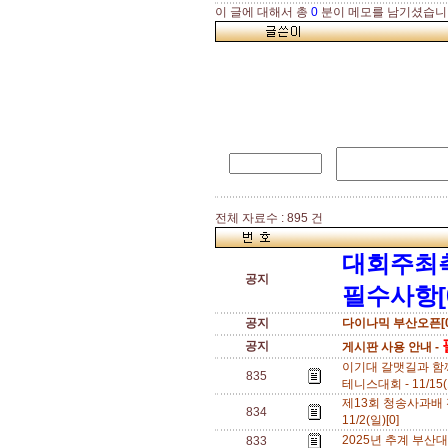
이 글에 대해서 총
0
분이 메모를 남기셨습니
전체 자료수 : 895 건
대회주최
공지
필수사항[
공지
다이나믹 부산오픈[0
공지
게시판 사용 안내 -
이기대 갈맷길과 함
835
테니스대회 - 11/15(
제13회 청송사과배 전
834
11/2(일)[0]
2025년 추계 부산대 오
833