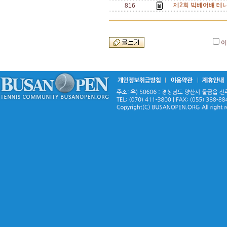
제2회 빅베어배 테니스
816