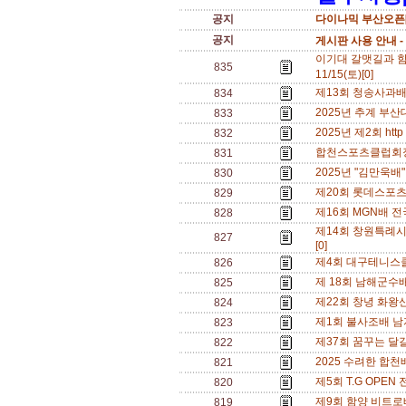
공지
다이나믹 부산오픈[
공지
게시판 사용 안내 -
이기대 갈맷길과 함
835
11/15(토)[0]
제13회 청송사과배 전
834
2025년 추계 부산대 
833
2025년 제2회 htt
832
합천스포츠클럽회장배
831
2025년 "김만욱배"
830
제20회 롯데스포츠·
829
제16회 MGN배 전국
828
제14회 창원특례시 
827
[0]
제4회 대구테니스클럽
826
제 18회 남해군수배
825
제22회 창녕 화왕산배
824
제1회 불사조배 남자
823
제37회 꿈꾸는 달걀배
822
2025 수려한 합천배
821
제5회 T.G OPEN 
820
제9회 함양 비트로배
819