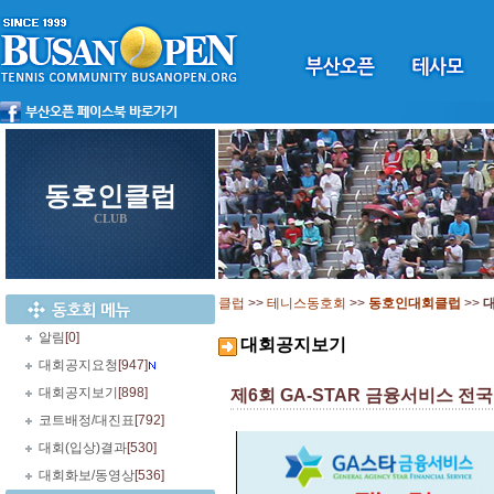
동호인클럽
CLUB
클럽
>>
테니스동호회
>>
동호인대회클럽
>>
알림
[0]
대회공지보기
대회공지요청
[947]
대회공지보기
[898]
제6회 GA-STAR 금융서비스 전국동
코트배정/대진표
[792]
대회(입상)결과
[530]
대회화보/동영상
[536]