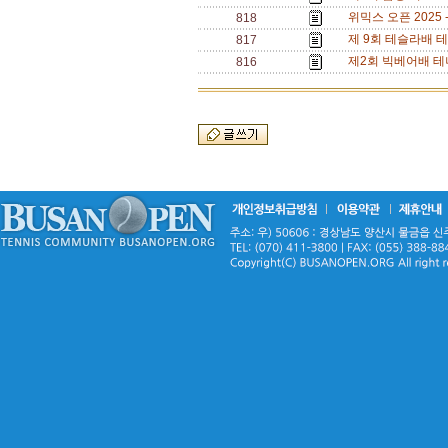
위믹스 오픈 2025 - 
818
제 9회 테슬라배 테니
817
제2회 빅베어배 테니
816