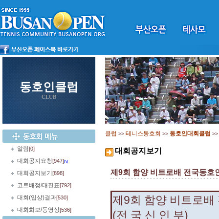
동호인클럽
CLUB
클럽
테니스동호회
동호인대회클럽
>>
>>
>
알림
[0]
대회공지보기
대회공지요청
[947]
제9회 함양 비트로배 전국동호인 테
대회공지보기
[898]
코트배정/대진표
[792]
제9회 함양 비트로배
대회(입상)결과
[530]
대회화보/동영상
[536]
(전 국 신 인 부)