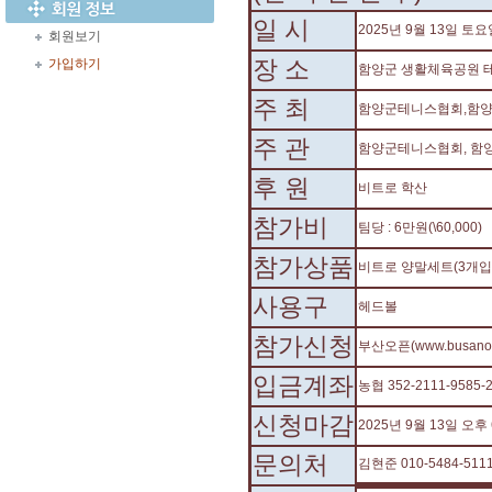
일 시
2025년 9월 13일 토요
회원보기
장 소
가입하기
함양군 생활체육공원 테
주 최
함양군테니스협회,함양
주 관
함양군테니스협회, 함
후 원
비트로 학산
참가비
팀당 : 6만원(\60,000)
참가상품
비트로 양말세트(3개입
사용구
헤드볼
참가신청
부산오픈(www.busano
입금계좌
농협 352-2111-9585
신청마감
2025년 9월 13일 오
문의처
김현준 010-5484-511