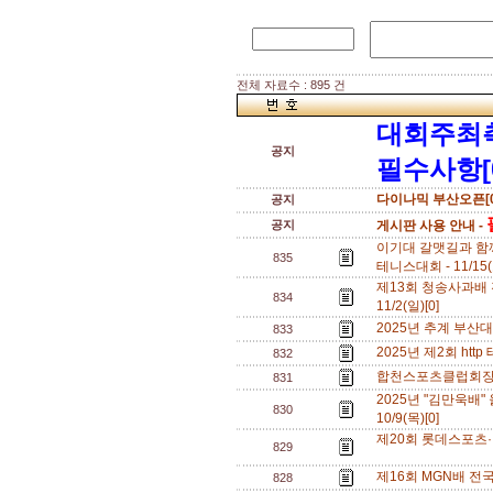
전체 자료수 : 895 건
대회주최
공지
필수사항[
다이나믹 부산오픈[0
공지
공지
게시판 사용 안내 -
이기대 갈맷길과 함
835
테니스대회 - 11/15(
제13회 청송사과배 전
834
11/2(일)[0]
2025년 추계 부산대 오
833
2025년 제2회 http
832
합천스포츠클럽회장배전
831
2025년 "김만욱배
830
10/9(목)[0]
제20회 롯데스포츠·반
829
제16회 MGN배 전국테
828