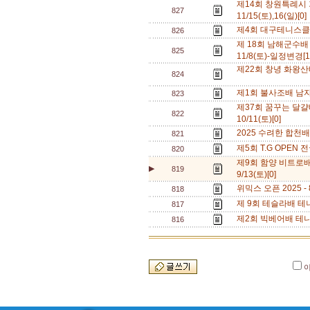
제14회 창원특례시
827
11/15(토),16(일)[0
제4회 대구테니스클럽배
826
제 18회 남해군수배
825
11/8(토)-일정변경[
제22회 창녕 화왕산배 
824
제1회 불사조배 남자복
823
제37회 꿈꾸는 달걀배
822
10/11(토)[0]
2025 수려한 합천배
821
제5회 T.G OPEN 
820
제9회 함양 비트로배
▶
819
9/13(토)[0]
위믹스 오픈 2025 - 8
818
제 9회 테슬라배 테니스
817
제2회 빅베어배 테니스
816