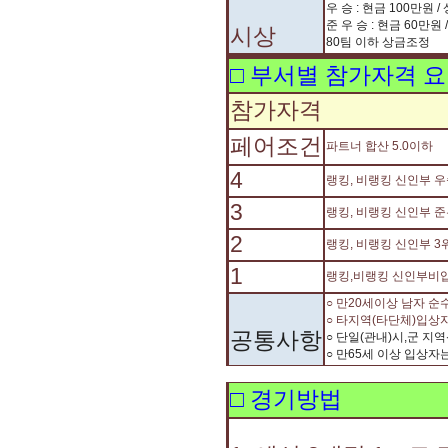
우 승 : 현금 100만원 /
준 우 승 : 현금 60만원 
시상
80팀 이하 상금조정
□ 부서별 참가자격 
참가자격
페어조건
파트너 합산 5.0이하
4
랭킹, 비랭킹 신인부 
3
랭킹, 비랭킹 신인부 
2
랭킹, 비랭킹 신인부 
1
랭킹,비랭킹 신인부비
○ 만20세이상 남자 
○ 타지역(타단체)입상
공통사항
○ 단일(관내)시,군 
○ 만65세 이상 입상
□ 경기방법