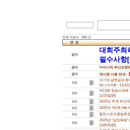
전체 자료수 : 895 건
대회주최
공지
필수사항[
다이나믹 부산오픈[0
공지
공지
게시판 사용 안내 -
이기대 갈맷길과 함
835
테니스대회 - 11/15(
제13회 청송사과배 전
834
11/2(일)[0]
2025년 추계 부산대 오
833
2025년 제2회 http
832
합천스포츠클럽회장배전
831
2025년 "김만욱배
830
10/9(목)[0]