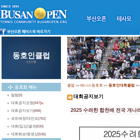
동호인클럽
CLUB
클럽
테니스동호회
동호인대회클럽
>>
>>
>
알림
[0]
대회공지보기
대회공지요청
[947]
2025 수려한 합천배 전국 개나리부
대회공지보기
[898]
코트배정/대진표
[792]
대회(입상)결과
[530]
대회화보/동영상
[536]