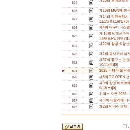
제20회 롯데스포츠·반
829
제16회 MGN배 전국테
828
제14회 창원특례시
827
11/15(토),16(일)[0
제4회 대구테니스클럽배
826
제 18회 남해군수배
825
11/8(토)-일정변경[
제22회 창녕 화왕산배 
824
제1회 불사조배 남자복
823
제37회 꿈꾸는 달걀배
822
10/11(토)[0]
2025 수려한 합천배 
▶
821
제5회 T.G OPEN 
820
제9회 함양 비트로배
819
9/13(토)[0]
위믹스 오픈 2025 - 8
818
제 9회 테슬라배 테니스
817
제2회 빅베어배 테니스
816