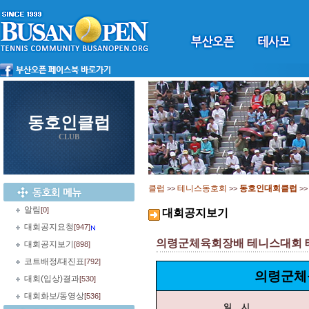
동호인클럽
CLUB
클럽
테니스동호회
동호인대회클럽
>>
>>
>
알림
[0]
대회공지보기
대회공지요청
[947]
의령군체육회장배 테니스대회 테린이
대회공지보기
[898]
코트배정/대진표
[792]
의령군체
대회(입상)결과
[530]
대회화보/동영상
[536]
일 시