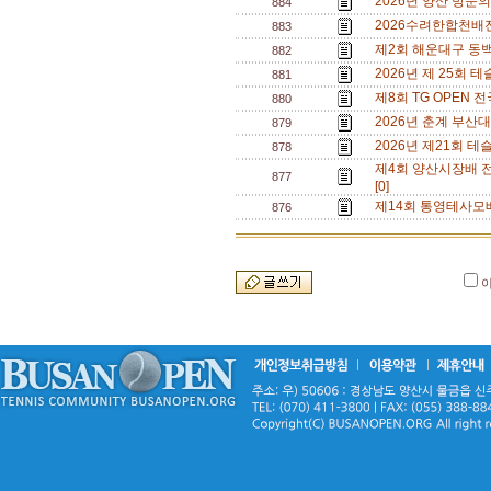
2026년 양산 방문의
884
2026수려한합천배전국
883
제2회 해운대구 동백섬
882
2026년 제 25회 테
881
제8회 TG OPEN 전
880
2026년 춘계 부산대 오
879
2026년 제21회 테
878
제4회 양산시장배 전국 
877
[0]
제14회 통영테사모배 
876