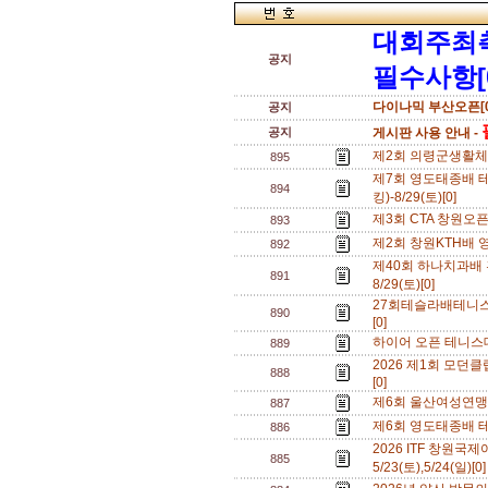
대회주최
공지
필수사항[
다이나믹 부산오픈[0
공지
공지
게시판 사용 안내 -
제2회 의령군생활체육
895
제7회 영도태종배 
894
킹)-8/29(토)[0]
제3회 CTA 창원오픈테
893
제2회 창원KTH배 영
892
제40회 하나치과배
891
8/29(토)[0]
27회테슬라배테니스대
890
[0]
하이어 오픈 테니스대
889
2026 제1회 모던클
888
[0]
제6회 울산여성연맹 테
887
제6회 영도태종배 테니
886
2026 ITF 창원
885
5/23(토),5/24(일)[0