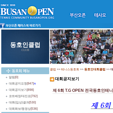
동호인클럽
CLUB
클럽
>>
테니스동호회
>>
동호인대회클럽
>>
알림
[0]
대회공지보기
대회공지요청
[947]
대회공지보기
[898]
제 6회 T.G OPEN 전국동호인테니스
코트배정/대진표
[792]
대회(입상)결과
[530]
대회화보/동영상
[536]