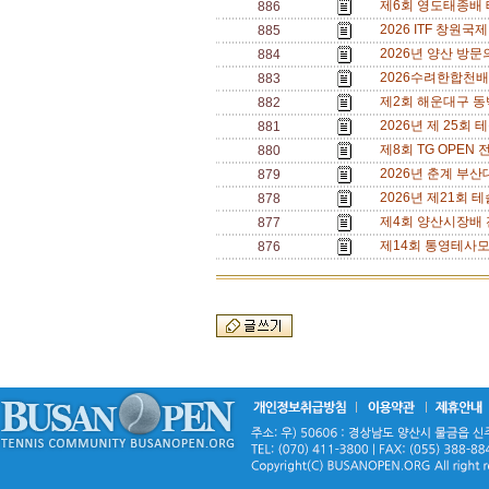
제6회 영도태종배 테
886
2026 ITF 창원국
885
2026년 양산 방문의
884
2026수려한합천배전국
883
제2회 해운대구 동백
882
2026년 제 25회 
881
제8회 TG OPEN 전
880
2026년 춘계 부산대 
879
2026년 제21회 
878
제4회 양산시장배 전국 
877
제14회 통영테사모배
876