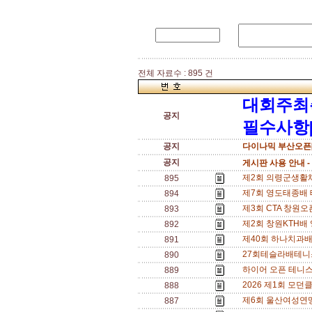
전체 자료수 : 895 건
대회주최
공지
필수사항[
공지
다이나믹 부산오픈[
공지
게시판 사용 안내 -
제2회 의령군생활체육
895
제7회 영도태종배 
894
제3회 CTA 창원오픈
893
제2회 창원KTH배 영
892
제40회 하나치과배 
891
27회테슬라배테니스
890
하이어 오픈 테니스
889
2026 제1회 모던
888
제6회 울산여성연맹 테
887