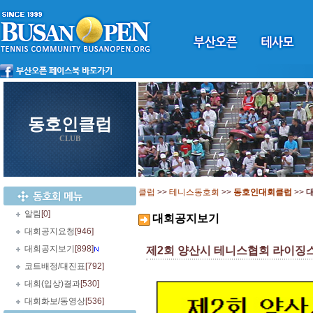
동호인클럽
CLUB
클럽
>>
테니스동호회
>>
동호인대회클럽
>>
알림
[0]
대회공지보기
대회공지요청
[946]
대회공지보기
[898]
제2회 양산시 테니스협회 라이징스타 
코트배정/대진표
[792]
대회(입상)결과
[530]
대회화보/동영상
[536]