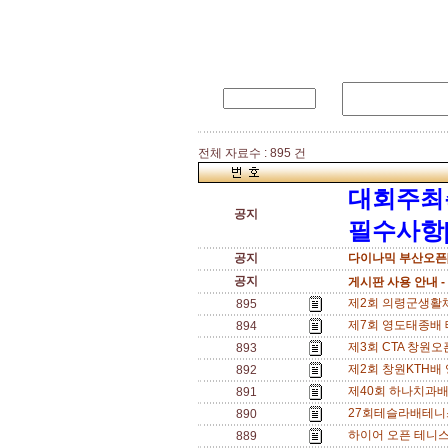
전체 자료수 : 895 건
대회주최
공지
필수사항[
공지
다이나믹 부산오픈[
공지
게시판 사용 안내 -
제2회 의령군생활체육
895
제7회 영도태종배 
894
제3회 CTA 창원오픈
893
제2회 창원KTH배 영
892
제40회 하나치과배 
891
27회테슬라배테니스
890
하이어 오픈 테니스
889