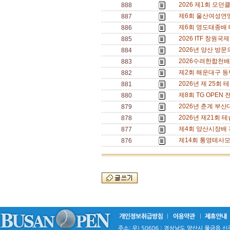
2026 제1회 모던
888
제6회 울산여성연맹 테
887
제6회 영도태종배 테
886
2026 ITF 창원국
885
2026년 양산 방문의
884
2026수려한합천배전국
883
제2회 해운대구 동백
882
2026년 제 25회 
881
제8회 TG OPEN 전
880
2026년 춘계 부산대 
879
2026년 제21회 
878
제4회 양산시장배 전국 
877
제14회 통영테사모배
876