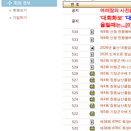
여러장의 사진을 
회원보기
공지
'대회화보'
'
가입하기
공지
올릴때는,,,[0
제9회 산청 천왕봉
534
제9회 산청 천왕봉배
533
2026년 울산 대왕
532
2026 도계오픈 영
531
제2회 의령군 테니
530
제2회 의령군 테니
529
제5회 기장군수배 
528
제4회 창원남산클럽
527
제4회 창원남산클럽
526
제4회 창원남산클럽
525
제4회 창원남산클럽
524
제4회 창원남산회장
523
제5회 기장군수배 전
522
제38회 ATRC 회
521
제38회 ATRC 회
520