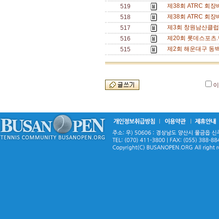
제38회 ATRC 회
519
제38회 ATRC 회
518
제3회 창원남산클럽
517
제20회 롯데스포츠.
516
제2회 해운대구 동백
515