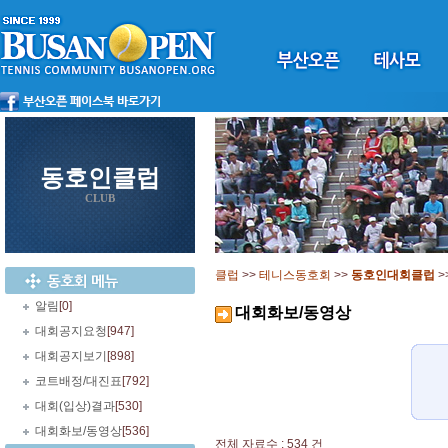
동호인클럽
CLUB
클럽
>>
테니스동호회
>>
동호인대회클럽
>
알림
[0]
대회화보/동영상
대회공지요청
[947]
대회공지보기
[898]
코트배정/대진표
[792]
대회(입상)결과
[530]
대회화보/동영상
[536]
전체 자료수 : 534 건