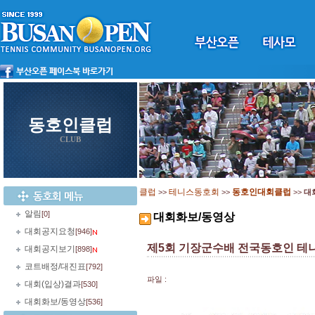
동호인클럽
CLUB
클럽
테니스동호회
동호인대회클럽
>>
>>
>>
대
알림
[0]
대회화보/동영상
대회공지요청
[946]
제5회 기장군수배 전국동호인 테
대회공지보기
[898]
코트배정/대진표
[792]
파일 :
대회(입상)결과
[530]
대회화보/동영상
[536]