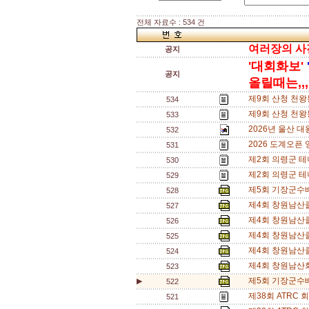
전체 자료수 : 534 건
여러장의 사진
공지
'대회화보'
공지
올릴때는,,,[
제9회 산청 천왕
534
제9회 산청 천왕
533
2026년 울산 
532
2026 도계오픈
531
제2회 의령군 테
530
제2회 의령군 
529
제5회 기장군수배
528
제4회 창원남산
527
제4회 창원남산클
526
제4회 창원남산클
525
제4회 창원남산
524
제4회 창원남산회
523
제5회 기장군수배
▶
522
제38회 ATRC
521