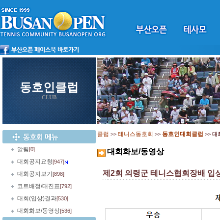
동호인클럽
CLUB
클럽
테니스동호회
동호인대회클럽
>>
>>
>>
대
알림
[0]
대회화보/동영상
대회공지요청
[947]
제2회 의령군 테니스협회장배 입
대회공지보기
[898]
코트배정/대진표
[792]
대회(입상)결과
[530]
대회화보/동영상
[536]