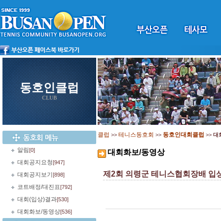
동호인클럽
CLUB
클럽
테니스동호회
동호인대회클럽
>>
>>
>>
대
알림
[0]
대회화보/동영상
대회공지요청
[947]
제2회 의령군 테니스협회장배 입
대회공지보기
[898]
코트배정/대진표
[792]
대회(입상)결과
[530]
대회화보/동영상
[536]