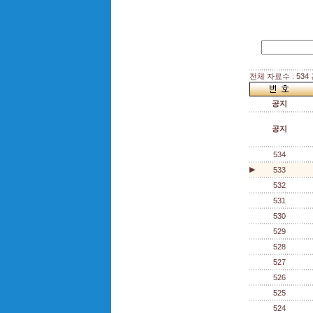
전체 자료수 : 534
공지
공지
534
▶
533
532
531
530
529
528
527
526
525
524