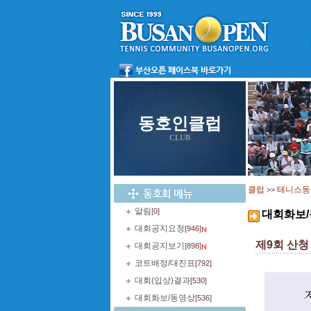
동호인클럽
CLUB
클럽
테니스동
>>
알림
[0]
대회화보
대회공지요청
[946]
제9회 산청
대회공지보기
[898]
코트배정/대진표
[792]
대회(입상)결과
[530]
대회화보/동영상
[536]