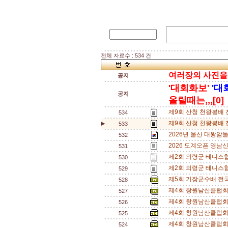
전체 자료수 : 534 건
여러장의 사진을 한
공지
'대회화보'
'대
공지
올릴때는,,,[0]
제9회 산청 천왕봉배 
534
제9회 산청 천왕봉배 
▶
533
2026년 울산 대왕암
532
2026 도계오픈 영남신
531
제2회 의령군 테니스협
530
제2회 의령군 테니스
529
제5회 기장군수배 전
528
제4회 창원남산클럽회
527
제4회 창원남산클럽회장
526
제4회 창원남산클럽회장
525
제4회 창원남산클럽회
524