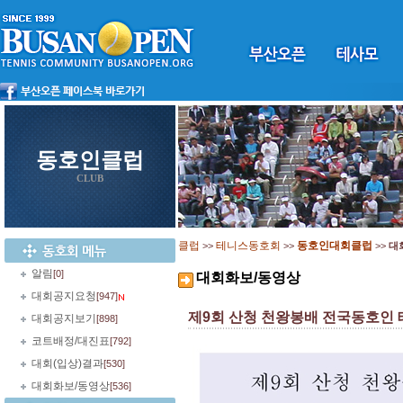
동호인클럽
CLUB
클럽
테니스동호회
동호인대회클럽
>>
>>
>>
대
알림
[0]
대회화보/동영상
대회공지요청
[947]
제9회 산청 천왕봉배 전국동호인
대회공지보기
[898]
코트배정/대진표
[792]
대회(입상)결과
[530]
대회화보/동영상
[536]