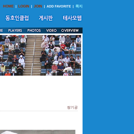
HOME
LOGIN
JOIN
쪽지
|
|
|
ADD FAVORITE
|
쌍기공