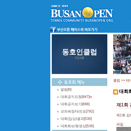
동호인클럽
CLUB
클럽
>>
테
알림
[0]
대회
대회공지요청
[947]
대회공지보기
[898]
제1회
코트배정/대진표
[792]
제1회 김
대회(입상)결과
[530]
파일 :
대회화보/동영상
[536]