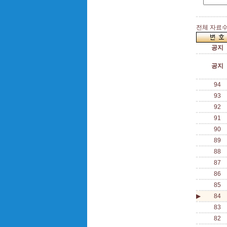
전체 자료수 
공지
공지
94
93
92
91
90
89
88
87
86
85
▶
84
83
82