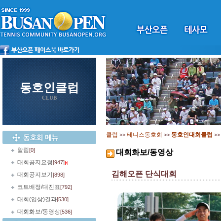
동호인클럽
CLUB
클럽
테니스동호회
동호인대회클럽
>>
>>
>
알림
[0]
대회화보/동영상
대회공지요청
[947]
김해오픈 단식대회
대회공지보기
[898]
코트배정/대진표
[792]
대회(입상)결과
[530]
대회화보/동영상
[536]