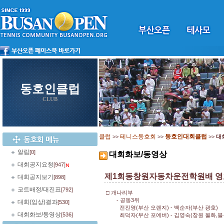
동호인클럽
CLUB
클럽
테니스동호회
동호인대회클럽
>>
>>
>>
대
알림
[0]
대회화보/동영상
대회공지요청
[947]
제1회동창원자동차운전학원배 영
대회공지보기
[898]
코트배정/대진표
[792]
□ 개나리부
- 공동3위
대회(입상)결과
[530]
전진영(부산 오렌지) - 백순자(부산 광호)
대회화보/동영상
[536]
최덕자(부산 포에버) - 김영숙(창원 월화,블