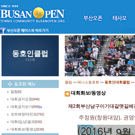
동호인클럽
CLUB
클럽
테니스동호회
동호인대회클럽
>>
>>
>
알림
[0]
대회화보/동영상
대회공지요청
[946]
제2회부산남구이기대갈맷길배
대회공지보기
[898]
코트배정/대진표
[792]
주정원(창원대암), 권영
대회(입상)결과
[530]
대회화보/동영상
[536]