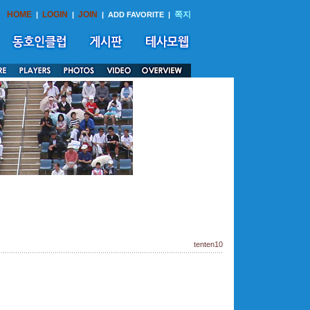
HOME
LOGIN
JOIN
쪽지
|
|
|
ADD FAVORITE
|
tenten10