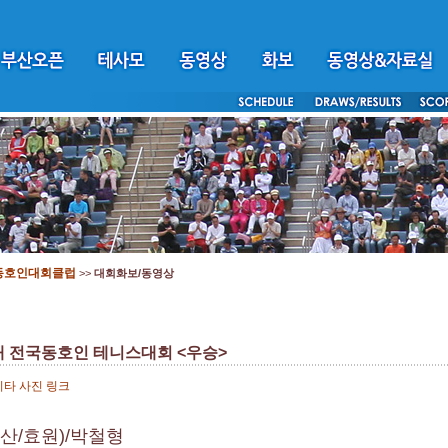
동호인대회클럽
>>
대회화보/동영상
I 배 전국동호인 테니스대회 <우승>
기타 사진 링크
부산/효원)/박철형