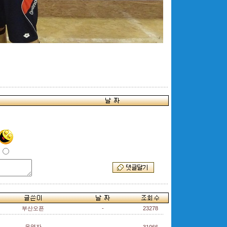
부산오픈
-
23278
운영자