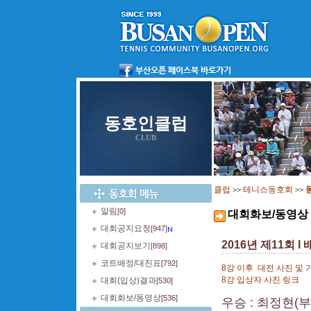
동호인클럽
CLUB
클럽
테니스동호회
>>
>>
알림
[0]
대회화보/동영상
대회공지요청
[947]
2016년 제11회 
대회공지보기
[898]
코트배정/대진표
[792]
8강 이후 대전 사진 및 
8강 입상자 사진 링크
대회(입상)결과
[530]
대회화보/동영상
[536]
우승 : 최정현(