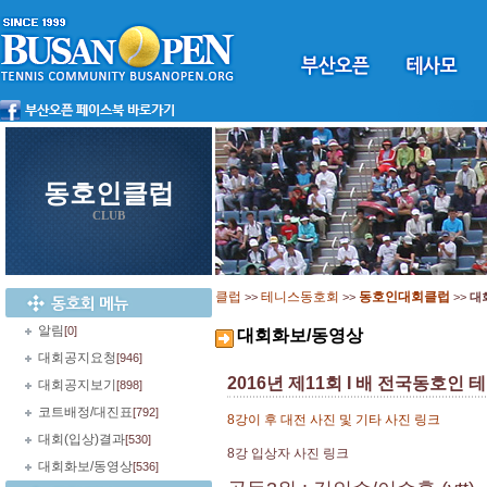
동호인클럽
CLUB
클럽
테니스동호회
동호인대회클럽
>>
>>
>>
대
알림
[0]
대회화보/동영상
대회공지요청
[946]
2016년 제11회 I 배 전국동호인
대회공지보기
[898]
코트배정/대진표
[792]
8강이 후 대전 사진 및 기타 사진 링크
대회(입상)결과
[530]
8강 입상자 사진 링크
대회화보/동영상
[536]