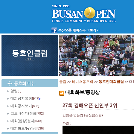
동호인클럽
CLUB
클럽
테니스동호회
동호인대회클럽
>>
>>
>>
대
알림
[0]
대회화보/동영상
대회공지요청
[947]
27회 김해오픈 신인부 3위
대회공지보기
[898]
코트배정/대진표
[792]
김창근/엄운영 (울산탑스핀)
대회(입상)결과
[530]
파일 :
대회화보/동영상
[536]