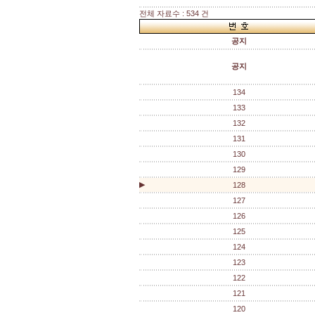
전체 자료수 : 534 건
공지
공지
134
133
132
131
130
129
▶
128
127
126
125
124
123
122
121
120