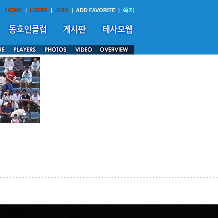
HOME
LOGIN
JOIN
쪽지
|
|
|
ADD FAVORITE
|