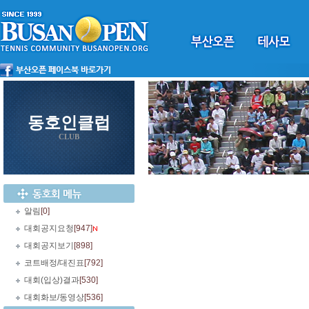
동호인클럽
CLUB
알림
[0]
대회공지요청
[947]
대회공지보기
[898]
코트배정/대진표
[792]
대회(입상)결과
[530]
대회화보/동영상
[536]