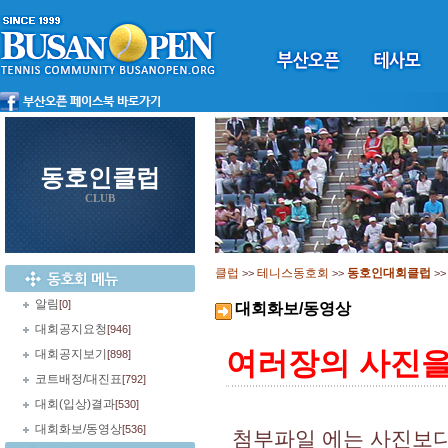
동호인클럽
CLUB
클럽
테니스동호회
동호인대회클럽
>>
>>
>
알림
[0]
대회화보/동영상
대회공지요청
[946]
여러장의 사진을 
대회공지보기
[898]
코트배정/대진표
[792]
대회(입상)결과
[530]
대회화보/동영상
[536]
첨부파일 에는 사진보다