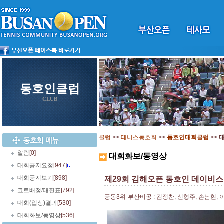
동호인클럽
CLUB
클럽
>>
테니스동호회
>>
동호인대회클럽
>>
알림
[0]
대회화보/동영상
대회공지요청
[947]
대회공지보기
[898]
제29회 김해오픈 동호인 데이비스
코트배정/대진표
[792]
공동3위-부산비공 : 김정찬, 신형주, 손남현, 
대회(입상)결과
[530]
대회화보/동영상
[536]