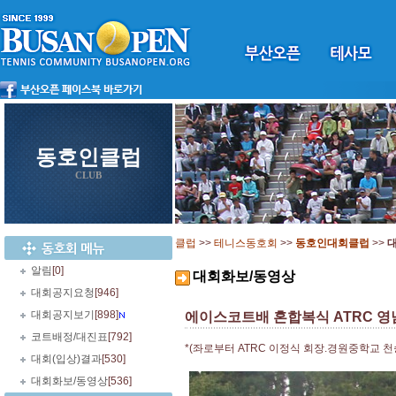
동호인클럽
CLUB
클럽
>>
테니스동호회
>>
동호인대회클럽
>>
알림
[0]
대회화보/동영상
대회공지요청
[946]
대회공지보기
[898]
에이스코트배 혼합복식 ATRC 
코트배정/대진표
[792]
*(좌로부터 ATRC 이정식 회장.경원중학교 
대회(입상)결과
[530]
대회화보/동영상
[536]