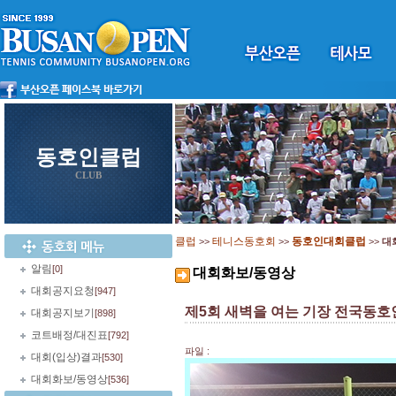
동호인클럽
CLUB
클럽
테니스동호회
동호인대회클럽
>>
>>
>>
대
알림
[0]
대회화보/동영상
대회공지요청
[947]
제5회 새벽을 여는 기장 전국동호
대회공지보기
[898]
코트배정/대진표
[792]
파일 :
대회(입상)결과
[530]
대회화보/동영상
[536]